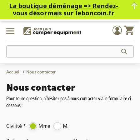
La boutique déménage =>
Rendez-
vous désormais sur leboncoin.fr
Skip
to
content
Accueil
Nous contacter
Nous contacter
Pour toute question, n’hésitez pas à nous contacter via le formulaire ci-
dessous :
Mme
M.
Civilité *