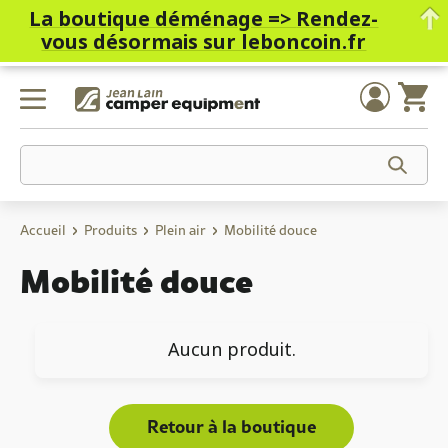
La boutique déménage =>
Rendez-
vous désormais sur leboncoin.fr
Skip
to
content
Accueil
Produits
Plein air
Mobilité douce
Mobilité douce
Aucun produit.
Retour à la boutique