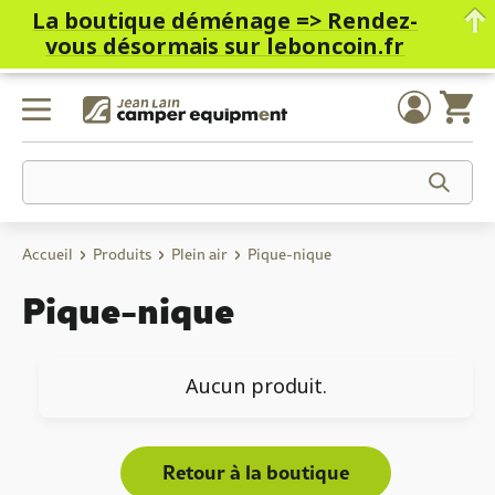
La boutique déménage =>
Rendez-
vous désormais sur leboncoin.fr
Skip
to
content
Accueil
Produits
Plein air
Pique-nique
Pique-nique
Aucun produit.
Retour à la boutique