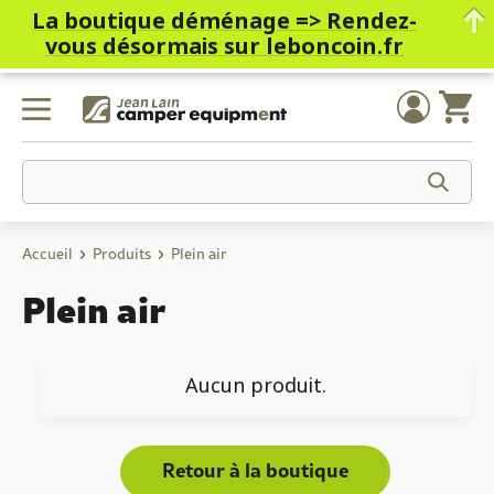
La boutique déménage =>
Rendez-
vous désormais sur leboncoin.fr
Skip
to
content
Accueil
Produits
Plein air
Plein air
Aucun produit.
Retour à la boutique