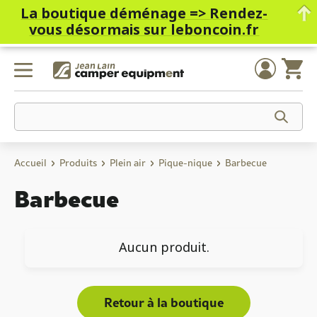
La boutique déménage =>
Rendez-
vous désormais sur leboncoin.fr
Skip
to
content
Accueil
Produits
Plein air
Pique-nique
Barbecue
Barbecue
Aucun produit.
Retour à la boutique