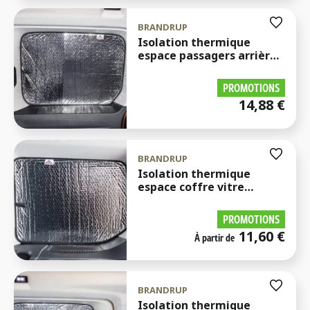
BRANDRUP
Isolation thermique
espace passagers arrière
vitre latérale droite
Caddy
PROMOTIONS
14,88
€
BRANDRUP
Isolation thermique
espace coffre vitre
latérale droite Caddy
PROMOTIONS
11,60
€
À partir de
BRANDRUP
Isolation thermique