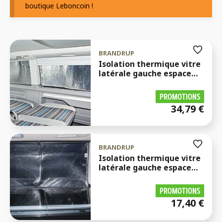
boutique Leboncoin !
BRANDRUP
Isolation thermique vitre
latérale gauche espace
passagers arrière
T5/T6/T6.1/T7 et ID-Buzz
PROMOTIONS
34,79
€
BRANDRUP
Isolation thermique vitre
latérale gauche espace
passagers arrière
Mercedes
PROMOTIONS
17,40
€