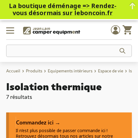
La boutique déménage =>
Rendez-
vous désormais sur leboncoin.fr
Skip
to
content
Accueil
Produits
Equipements intérieurs
Espace de vie
Isol
Isolation thermique
7 résultats
Commandez ici →
Il n’est plus possible de passer commande ici !
Retrouvez désormais tous nos articles sur notre