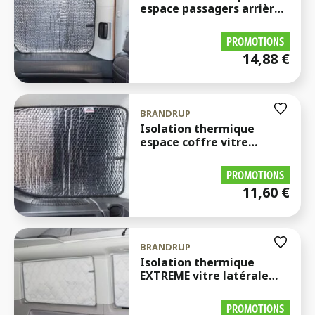
espace passagers arrière
vitre latérale gauche
Caddy
PROMOTIONS
14,88
€
BRANDRUP
Isolation thermique
espace coffre vitre
latérale gauche Caddy
PROMOTIONS
11,60
€
BRANDRUP
Isolation thermique
EXTREME vitre latérale
gauche espace passagers
arrière T5/T6/T6.1
PROMOTIONS