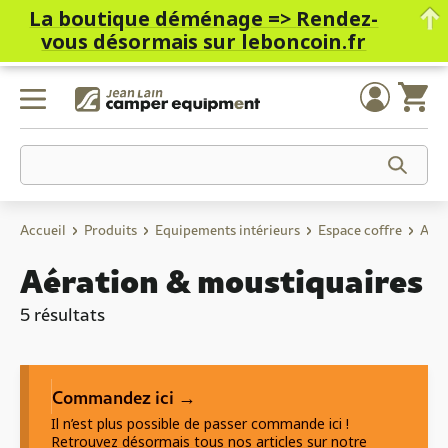
La boutique déménage =>
Rendez-
vous désormais sur leboncoin.fr
Skip
to
content
Accueil
Produits
Equipements intérieurs
Espace coffre
Aéra
Aération & moustiquaires
5 résultats
Commandez ici →
Il n’est plus possible de passer commande ici !
Retrouvez désormais tous nos articles sur notre