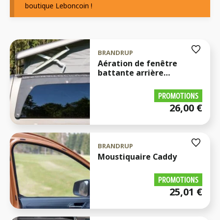
boutique Leboncoin !
BRANDRUP
Aération de fenêtre
battante arrière
Mercedes Class V Marco
Polo, Horizon & Activity
PROMOTIONS
26,00
€
BRANDRUP
Moustiquaire Caddy
PROMOTIONS
25,01
€