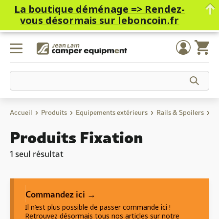
La boutique déménage =>
Rendez-
vous désormais sur leboncoin.fr
Skip
to
content
Accueil
Produits
Equipements extérieurs
Rails & Spoilers
Pr
Produits Fixation
1 seul résultat
Commandez ici →
Il n’est plus possible de passer commande ici !
Retrouvez désormais tous nos articles sur notre