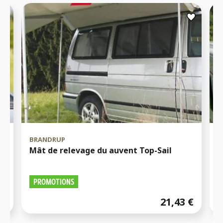
R
BRANDRUP
J
Mât de relevage du auvent Top-Sail
C
PROMOTIONS
€
21,43
€