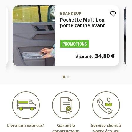
BRANDRUP
Pochette Multibox
porte cabine avant
PROMOTIONS
€
34,80
€
À partir de
Livraison express*
Garantie
Service client à
constructeur
votre écoute