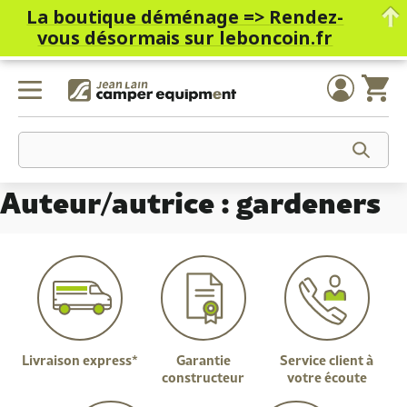
La boutique déménage =>
Rendez-
vous désormais sur leboncoin.fr
Skip
to
content
Auteur/autrice :
gardeners
Livraison express*
Garantie
Service client à
constructeur
votre écoute